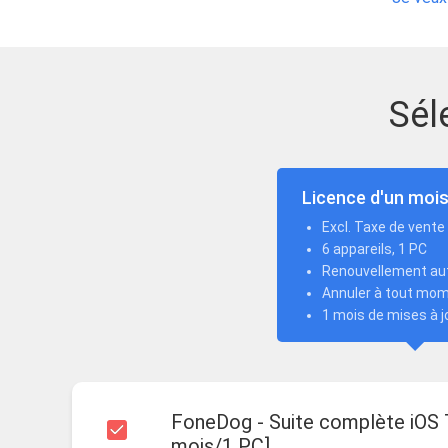
Sél
Licence d'un moi
Excl. Taxe de vente
6 appareils, 1 PC
Renouvellement au
Annuler à tout mo
1 mois de mises à j
FoneDog - Suite complète iOS 
mois/1 PC]