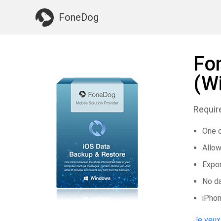
Quelque chose dont vous pourriez avoir besoin:
FoneDog
Fo
(W
Requir
One c
Allow
Expor
No da
iPhon
Je veux