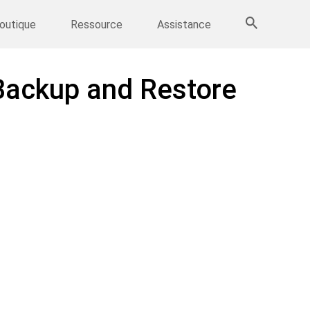
Sauvegarde IPhone
>>
Plus de produits
outique
Ressource
Assistance
 Backup and Restore