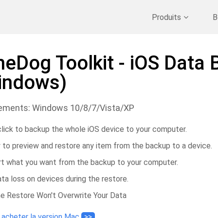
Nettoyer Mac
>>
Récupérer les données supprimées
>>
Produits
B
neDog Toolkit - iOS Data
indows)
ements: Windows 10/8/7/Vista/XP
lick to backup the whole iOS device to your computer.
 to preview and restore any item from the backup to a device.
t what you want from the backup to your computer.
ta loss on devices during the restore.
e Restore Won't Overwrite Your Data
 acheter la version Mac
>>