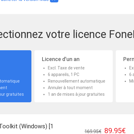
ectionnez votre licence Fon
s
Licence d'un an
Perm
Excl. Taxe de vente
Ex
6 appareils, 1 PC
6 
tomatique
Renouvellement automatique
Mi
ment
Annuler à tout moment
our gratuites
1 an de mises à jour gratuites
Toolkit (Windows) [1
89.95€
169.95€