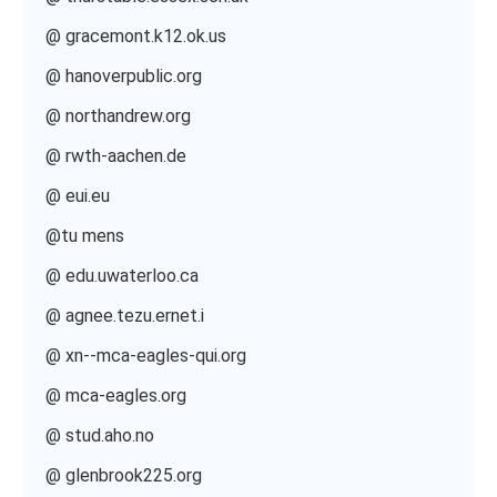
@ gracemont.k12.ok.us
@ hanoverpublic.org
@ northandrew.org
@ rwth-aachen.de
@ eui.eu
@tu mens
@ edu.uwaterloo.ca
@ agnee.tezu.ernet.i
@ xn--mca-eagles-qui.org
@ mca-eagles.org
@ stud.aho.no
@ glenbrook225.org