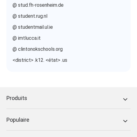
@ stud.fh-rosenheim.de
@ student.rug.nl
@ studentmail.ul.ie
@ imtlucca.it
@ clintonokschools.org
<district> .k12. <état> .us
Produits
Populaire