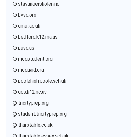
@ stavangerskolen.no
@ bvsd.org
@ qmul.ac.uk
@ bedford.k12.ma.us
@ pusd.us
@ mcqstudent.org
@ mcquaid.org
@ poolehigh.poole.sch.uk
@ gcs.k12.nc.us
@ tricityprep.org
@ student.tricityprep.org
@ thurstable.co.uk
@ thurstable.essex.sch.uk