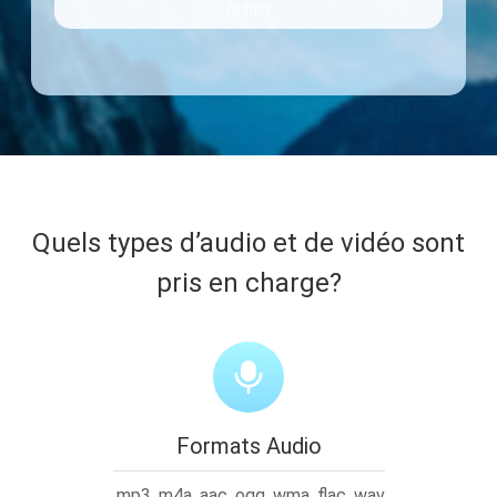
fichier
Quels types d’audio et de vidéo sont
pris en charge?
Formats Audio
.mp3 .m4a .aac .ogg .wma .flac .wav