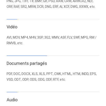
PNG, JPG, TIFF, TIF, BMP, GIF, PSD, RAW, CRW, ARWCR2, NEF,
ORF, RAF, SR2, MRW, DCR, DNG, ERF, AI, XCF, DWG, XXWX, etc.
Vidéo
AVI, MOV, MP4, M4V, 3GP, 3G2, WMV, ASF, FLV, SWF, MPG, RM /
RMVB, etc.
Documents partagés
PDF, DOC, DOCX, XLS, XLS, PPT, CWK, HTML, HTM, INDD, EPS,
VSD, ODT, ODP, ODS, ODG, ODF, RTF, etc.
Audio