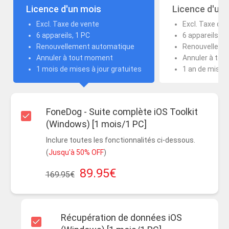
Licence d'un mois
Licence d'un 
Excl. Taxe de vente
Excl. Taxe de 
6 appareils, 1 PC
6 appareils, 1
Renouvellement automatique
Renouvelleme
Annuler à tout moment
Annuler à to
1 mois de mises à jour gratuites
1 an de mises 
FoneDog - Suite complète iOS Toolkit
(Windows) [1 mois/1 PC]
Inclure toutes les fonctionnalités ci-dessous.
(
Jusqu'à 50% OFF
)
89.95€
169.95€
Récupération de données iOS