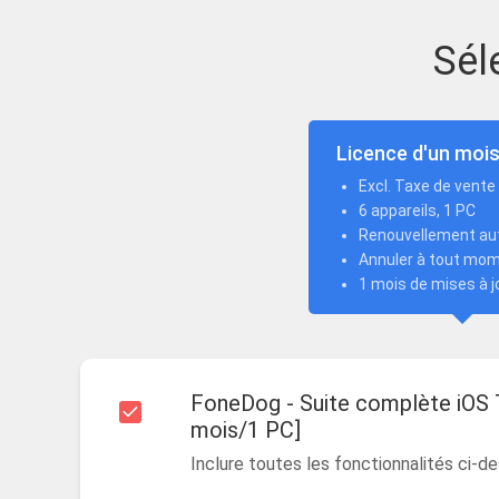
Sél
Licence d'un moi
Excl. Taxe de vente
6 appareils, 1 PC
Renouvellement au
Annuler à tout mo
1 mois de mises à j
FoneDog - Suite complète iOS 
mois/1 PC]
Inclure toutes les fonctionnalités ci-de