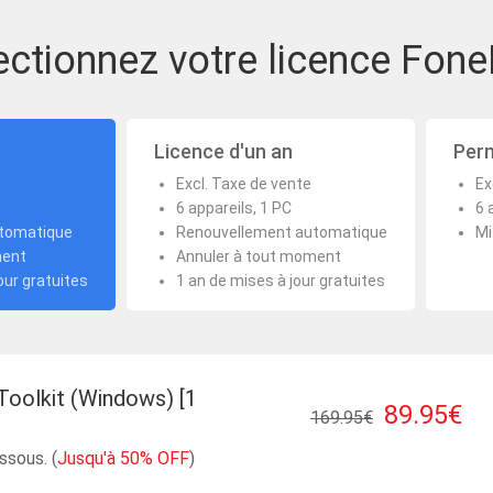
ectionnez votre licence Fon
s
Licence d'un an
Perm
Excl. Taxe de vente
Ex
6 appareils, 1 PC
6 
tomatique
Renouvellement automatique
Mi
ment
Annuler à tout moment
our gratuites
1 an de mises à jour gratuites
Toolkit (Windows) [1
89.95€
169.95€
ssous. (
Jusqu'à 50% OFF
)