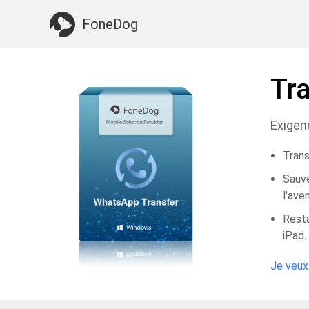
Quelque chose dont vous pourriez avoir besoin:
FoneDog
Tr
Exigenc
Trans
Sauve
l'aven
Resta
iPad.
Je veux