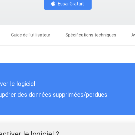
Essai Gratuit
Guide de l'utilisateur
Spécifications techniques
A
r le logiciel
pérer des données supprimées/perdues
tiver le logiciel ?