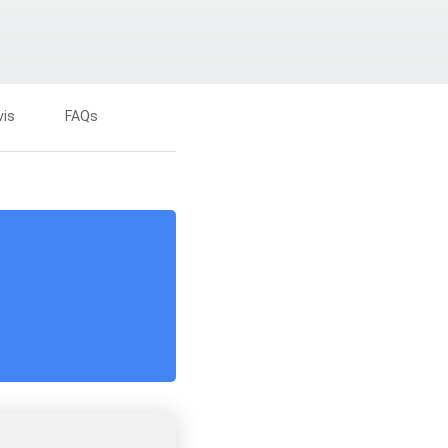
vis
FAQs
Essa