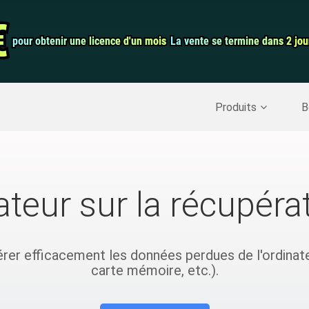
auration de
Convertisseur 
€
€
pour obtenir une licence d'un mois
pour obtenir une licence d'un mois
La vente se termine dans 2 jou
La vente se termine dans 2 jou
Enregistreur d
Nettoyer Mac
>>
Récupérer les données supprimées
>>
Produits
B
isateur sur la récupér
 efficacement les données perdues de l'ordinateur 
carte mémoire, etc.).