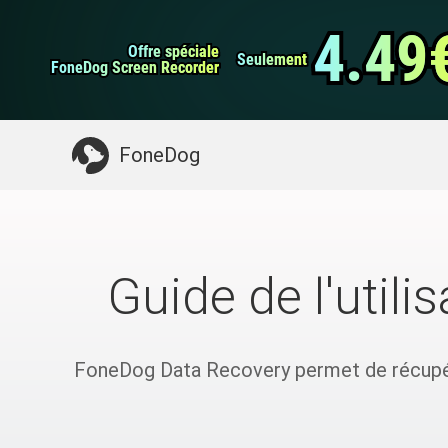
Sauvegarde et rest
Transfert de WhatsApp
données Android
4.49
4.49
Offre spéciale
Offre spéciale
Nettoyeur d'iPhone
Seulement
Seulement
FoneDog Screen Recorder
FoneDog Screen Recorder
Quelque chose dont vous pourriez avoir besoin:
FoneDog
Guide de l'util
FoneDog Data Recovery permet de récupérer