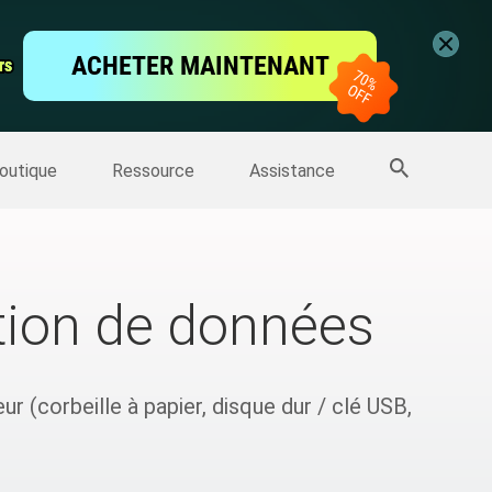
vidéo
ACHETER MAINTENANT
rs
rs
'écran
Sauvegarde IPhone
>>
Plus de produits
outique
Ressource
Assistance
ation de données
(corbeille à papier, disque dur / clé USB,