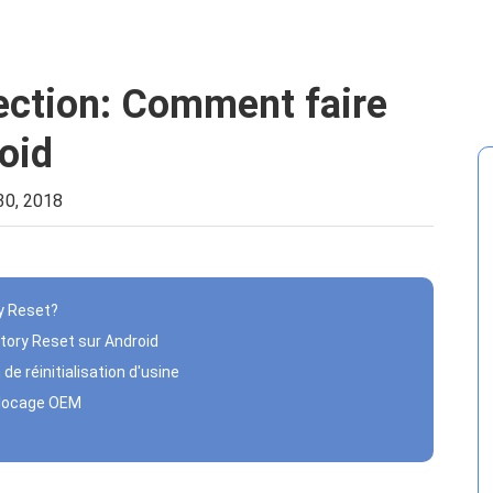
Nettoyer Mac
>>
Récupérer les données supprimées
>>
ection: Comment faire
oid
30, 2018
ry Reset?
tory Reset sur Android
e réinitialisation d'usine
éblocage OEM