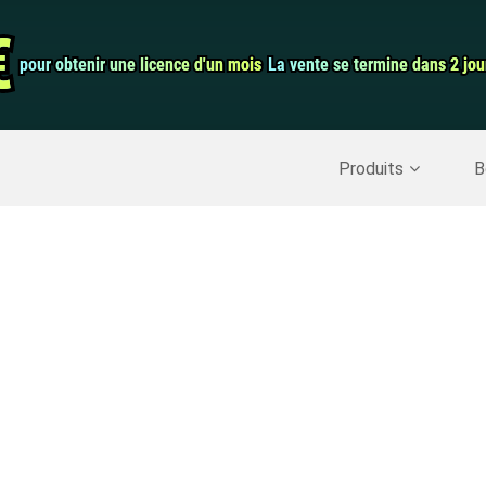
€
€
pour obtenir une licence d'un mois
pour obtenir une licence d'un mois
La vente se termine dans 2 jou
La vente se termine dans 2 jou
Mac
utilitaire
Produits
B
onnées
Nettoyeur Mac
FoneDog PDF 
Désinstallateur d'application
Transfert de p
ées Android
Récupération 
informatiques
auration de
Convertisseur 
Enregistreur d