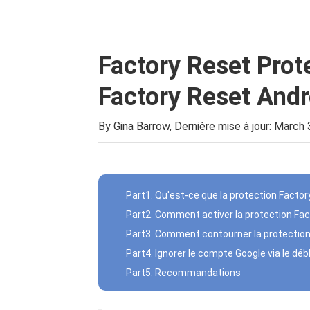
Quelque chose dont vous pourriez avoir besoin:
Factory Reset Prot
Factory Reset Andr
By Gina Barrow, Dernière mise à jour:
March 
Part1. Qu'est-ce que la protection Facto
Part2. Comment activer la protection Fac
Part3. Comment contourner la protection d
Part4. Ignorer le compte Google via le d
Part5. Recommandations