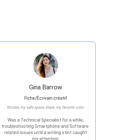
Sauvegarde IPhone
>>
Plus de produits
Gina Barrow
Fiche/Écrivain créatif
Kitchen, my safe space; black, my favorite color
Was a Technical Specialist for a while,
troubleshooting Smartphone and Software-
related issues until a writing stint caught
my attention.