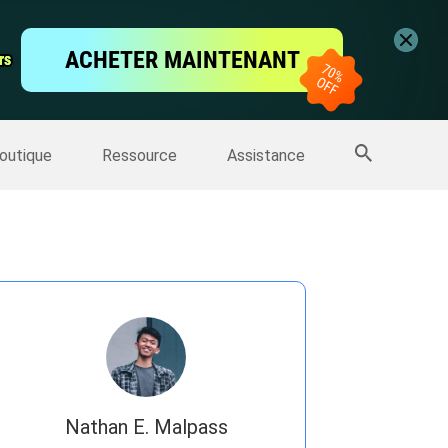
vidéo
ACHETER MAINTENANT
rs
rs
'écran
Sauvegarde IPhone
>>
Plus de produits
outique
Ressource
Assistance
Nathan E. Malpass