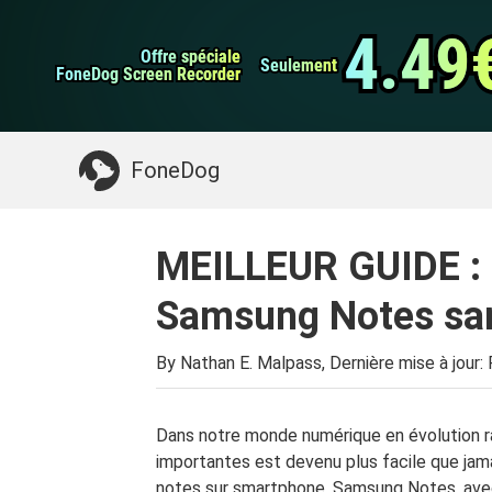
Sauvegarde et rest
Transfert de WhatsApp
données Android
4.49
4.49
Offre spéciale
Offre spéciale
Nettoyeur d'iPhone
Seulement
Seulement
FoneDog Screen Recorder
FoneDog Screen Recorder
Quelque chose dont vous pourriez avoir besoin:
FoneDog
MEILLEUR GUIDE :
Samsung Notes san
By Nathan E. Malpass, Dernière mise à jour:
Dans notre monde numérique en évolution ra
importantes est devenu plus facile que jam
notes sur smartphone. Samsung Notes, avec