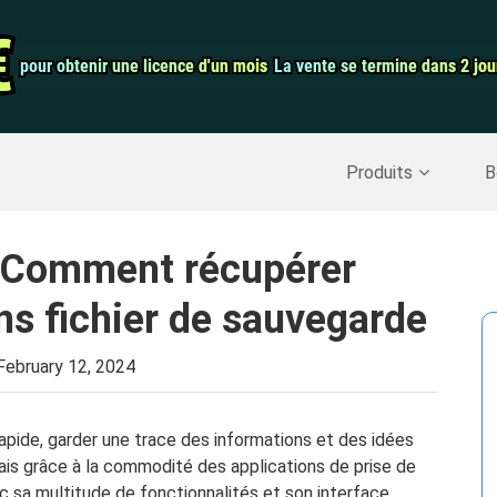
auration de
Convertisseur 
€
€
pour obtenir une licence d'un mois
pour obtenir une licence d'un mois
La vente se termine dans 2 jou
La vente se termine dans 2 jou
Enregistreur d
Nettoyer Mac
>>
Récupérer les données supprimées
>>
Produits
B
 Comment récupérer
s fichier de sauvegarde
February 12, 2024
pide, garder une trace des informations et des idées
ais grâce à la commodité des applications de prise de
 sa multitude de fonctionnalités et son interface