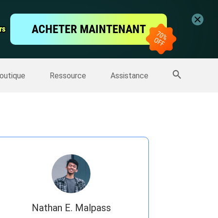
vidéo
ACHETER MAINTENANT
rs
rs
'écran
Sauvegarde IPhone
>>
Plus de produits
outique
Ressource
Assistance
Nathan E. Malpass