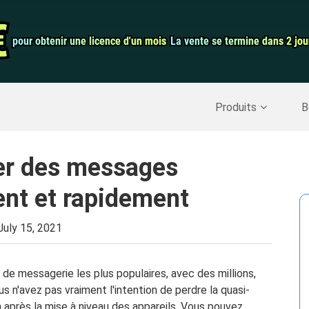
auration de
Convertisseur 
€
€
pour obtenir une licence d'un mois
pour obtenir une licence d'un mois
La vente se termine dans 2 jou
La vente se termine dans 2 jou
Enregistreur d
Nettoyer Mac
>>
Récupérer les données supprimées
>>
Produits
B
er des messages
nt et rapidement
July 15, 2021
 de messagerie les plus populaires, avec des millions,
ous n'avez pas vraiment l'intention de perdre la quasi-
n après la mise à niveau des appareils. Vous pouvez