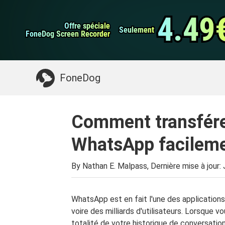
Sauvegarde et rest
Transfert de WhatsApp
données Android
4.49
4.49
Offre spéciale
Offre spéciale
Nettoyeur d'iPhone
Seulement
Seulement
FoneDog Screen Recorder
FoneDog Screen Recorder
Quelque chose dont vous pourriez avoir besoin:
FoneDog
Comment transfér
WhatsApp facileme
By Nathan E. Malpass, Dernière mise à jour:
WhatsApp est en fait l'une des applications
voire des milliards d'utilisateurs. Lorsque v
totalité de votre historique de conversatio