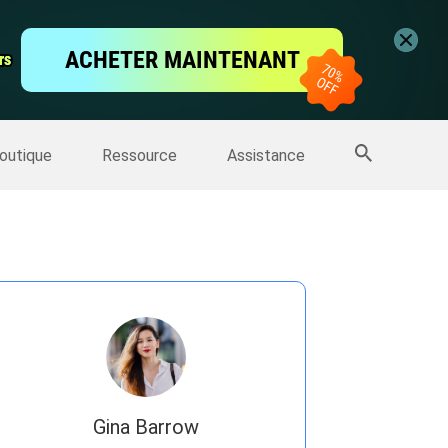
vidéo
ACHETER MAINTENANT
rs
rs
'écran
Sauvegarde IPhone
>>
Plus de produits
outique
Ressource
Assistance
Gina Barrow