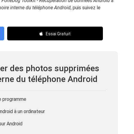
r
FoneDog Toolkit - Récupération de données Android
à
oire interne du téléphone Android
, puis suivez le
Essai Gratuit
er des photos supprimées
erne du téléphone Android
 le programme
droid à un ordinateur
sur Android