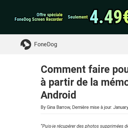
Sauvegarde et rest
Transfert de WhatsApp
données Android
4.49
4.49
Offre spéciale
Offre spéciale
Nettoyeur d'iPhone
Seulement
Seulement
FoneDog Screen Recorder
FoneDog Screen Recorder
Quelque chose dont vous pourriez avoir besoin:
FoneDog
Comment faire pou
à partir de la mém
Android
By Gina Barrow, Dernière mise à jour:
January
“Puis-je récupérer des photos supprimées d