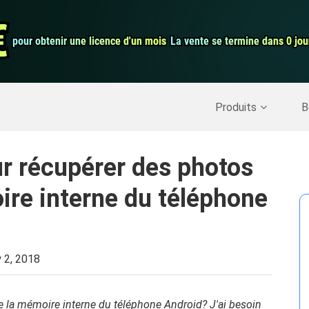
auration de
Convertisseur 
€
€
pour obtenir une licence d'un mois
pour obtenir une licence d'un mois
La vente se termine dans 0 jou
La vente se termine dans 0 jou
Enregistreur d
Nettoyer Mac
>>
Récupérer les données supprimées
>>
Produits
B
r récupérer des photos
oire interne du téléphone
 2, 2018
e la mémoire interne du téléphone Android? J'ai besoin