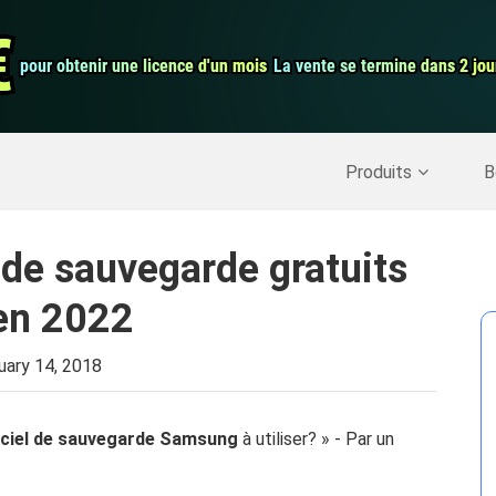
auration de
Convertisseur 
€
€
pour obtenir une licence d'un mois
pour obtenir une licence d'un mois
La vente se termine dans 2 jou
La vente se termine dans 2 jou
Enregistreur d
Nettoyer Mac
>>
Récupérer les données supprimées
>>
Produits
B
 de sauvegarde gratuits
en 2022
uary 14, 2018
iciel de sauvegarde Samsung
à utiliser? » - Par un