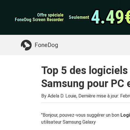
Sauvegarde et rest
Transfert de WhatsApp
données Android
4.49
4.49
Offre spéciale
Offre spéciale
Nettoyeur d'iPhone
Seulement
Seulement
FoneDog Screen Recorder
FoneDog Screen Recorder
Quelque chose dont vous pourriez avoir besoin:
FoneDog
Top 5 des logiciels
Samsung pour PC 
By Adela D. Louie, Dernière mise à jour:
Febr
"Bonjour, pouvez-vous suggérer un bon
Log
utilisateur Samsung Galaxy