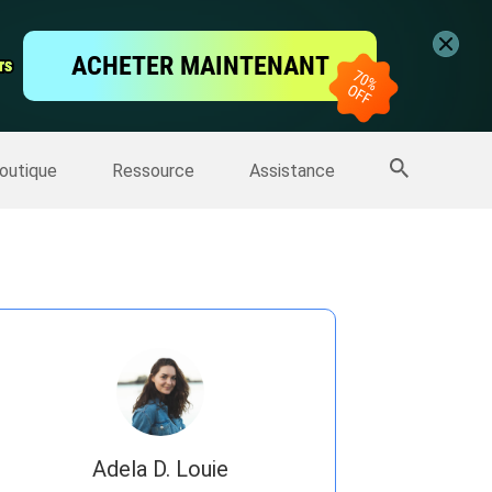
vidéo
ACHETER MAINTENANT
rs
rs
'écran
Sauvegarde IPhone
>>
Plus de produits
outique
Ressource
Assistance
Adela D. Louie