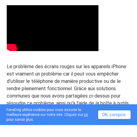
Le problème des écrans rouges sur les appareils iPhone
est vraiment un problème car il peut vous empêcher
d’utiliser le téléphone de manière productive ou de le
rendre pleinement fonctionnel. Grâce aux solutions
communes que nous avons partagées ci-dessus pour
résoudre ce problème, ainsi qu'à l'aide de la boîte à outils
FoneDog utilise cookies pour vous assurer la
FoneDog, nous espérons que le problème d'écran rouge
OK, compris.
meilleure expérience sur notre site. Cliquez sur
ici
de votre iPhone a maintenant été résolu.
pour savoir plus.