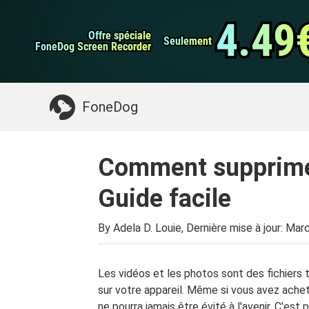
Sauvegarde et rest
Transfert de WhatsApp
données Android
4.49
4.49
Offre spéciale
Offre spéciale
Nettoyeur d'iPhone
Seulement
Seulement
FoneDog Screen Recorder
FoneDog Screen Recorder
Quelque chose dont vous pourriez avoir besoin:
FoneDog
Comment supprimer
Guide facile
By Adela D. Louie, Dernière mise à jour:
Marc
Les vidéos et les photos sont des fichier
sur votre appareil. Même si vous avez ache
ne pourra jamais être évité à l'avenir. C'est