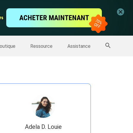
vidéo
ACHETER MAINTENANT
rs
rs
'écran
Sauvegarde IPhone
>>
Plus de produits
outique
Ressource
Assistance
Adela D. Louie