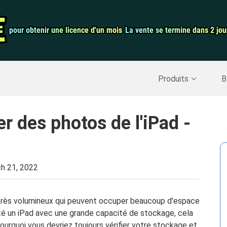
auration de
Convertisseur 
€
€
pour obtenir une licence d'un mois
pour obtenir une licence d'un mois
La vente se termine dans 2 jou
La vente se termine dans 2 jou
Enregistreur d
Nettoyer Mac
>>
Récupérer les données supprimées
>>
Produits
B
 des photos de l'iPad -
h 21, 2022
s très volumineux qui peuvent occuper beaucoup d'espace
té un iPad avec une grande capacité de stockage, cela
 pourquoi vous devriez toujours vérifier votre stockage et