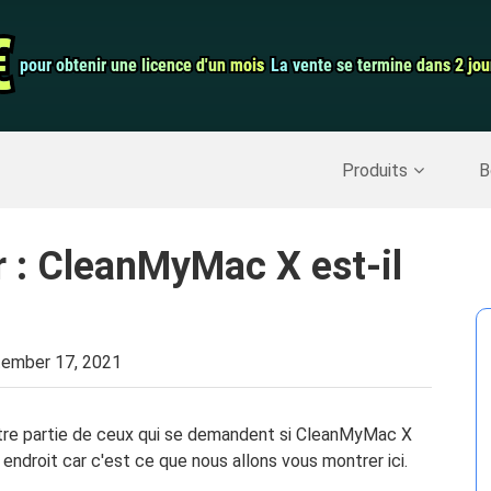
auration de
Convertisseur 
€
€
pour obtenir une licence d'un mois
pour obtenir une licence d'un mois
La vente se termine dans 2 jou
La vente se termine dans 2 jou
Enregistreur d
Nettoyer Mac
>>
Récupérer les données supprimées
>>
Produits
B
r : CleanMyMac X est-il
ember 17, 2021
-être partie de ceux qui se demandent si CleanMyMac X
n endroit car c'est ce que nous allons vous montrer ici.