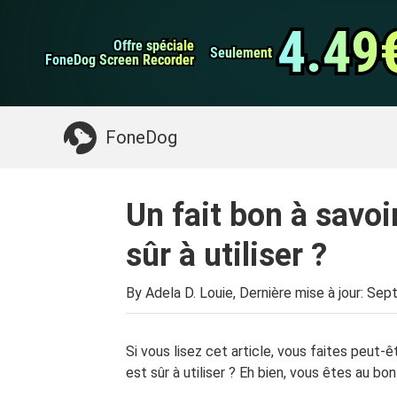
Sauvegarde et rest
Transfert de WhatsApp
données Android
4.49
4.49
Offre spéciale
Offre spéciale
Nettoyeur d'iPhone
Seulement
Seulement
FoneDog Screen Recorder
FoneDog Screen Recorder
Quelque chose dont vous pourriez avoir besoin:
FoneDog
Un fait bon à savoi
sûr à utiliser ?
By Adela D. Louie, Dernière mise à jour:
Sept
Si vous lisez cet article, vous faites peut
est sûr à utiliser ? Eh bien, vous êtes au bo