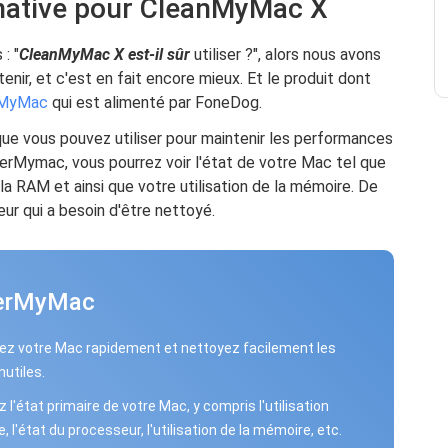
ernative pour CleanMyMac X
: "
CleanMyMac X est-il sûr
utiliser ?", alors nous avons
enir, et c'est en fait encore mieux. Et le produit dont
rMyMac
qui est alimenté par FoneDog.
que vous pouvez utiliser pour maintenir les performances
rMymac, vous pourrez voir l'état de votre Mac tel que
 la RAM et ainsi que votre utilisation de la mémoire. De
ur qui a besoin d'être nettoyé.
erMyMac
z votre Mac rapidement et nettoyez facilement les
inutiles.
z l'état primaire de votre Mac, y compris l'utilisation
, l'état du processeur, l'utilisation de la mémoire, etc.