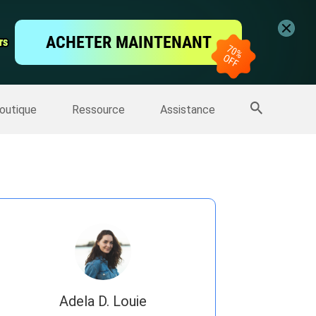
vidéo
ACHETER MAINTENANT
rs
rs
'écran
Sauvegarde IPhone
>>
Plus de produits
outique
Ressource
Assistance
Adela D. Louie