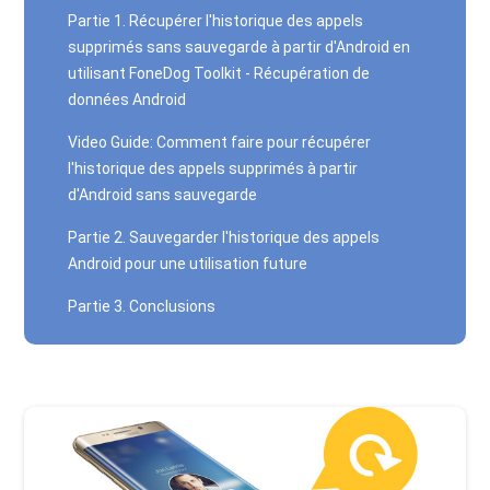
Partie 1. Récupérer l'historique des appels
supprimés sans sauvegarde à partir d'Android en
utilisant FoneDog Toolkit - Récupération de
données Android
Video Guide: Comment faire pour récupérer
l'historique des appels supprimés à partir
d'Android sans sauvegarde
Partie 2. Sauvegarder l'historique des appels
Android pour une utilisation future
Partie 3. Conclusions