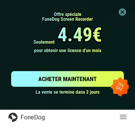
Offre spéciale
Offre spéciale
FoneDog Screen Recorder
FoneDog Screen Recorder
4.49€
4.49€
Seulement
Seulement
pour obtenir une licence d'un mois
pour obtenir une licence d'un mois
ACHETER MAINTENANT
La vente se termine dans 2 jours
La vente se termine dans 2 jours
FoneDog
Toggl
navig