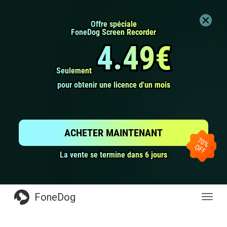
Offre spéciale
Offre spéciale
FoneDog Screen Recorder
FoneDog Screen Recorder
4.49€
4.49€
Seulement
Seulement
pour obtenir une licence d'un mois
pour obtenir une licence d'un mois
ACHETER MAINTENANT
La vente se termine dans 6 jours
La vente se termine dans 6 jours
FoneDog
Toggl
navig