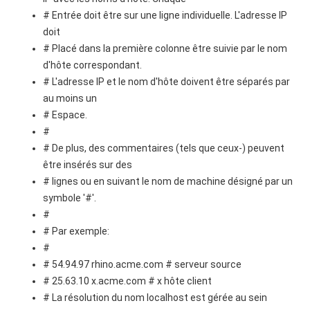
# Entrée doit être sur une ligne individuelle. L'adresse IP
doit
# Placé dans la première colonne être suivie par le nom
d'hôte correspondant.
# L'adresse IP et le nom d'hôte doivent être séparés par
au moins un
# Espace.
#
# De plus, des commentaires (tels que ceux-) peuvent
être insérés sur des
# lignes ou en suivant le nom de machine désigné par un
symbole '#'.
#
# Par exemple:
#
# 54.94.97 rhino.acme.com # serveur source
# 25.63.10 x.acme.com # x hôte client
# La résolution du nom localhost est gérée au sein