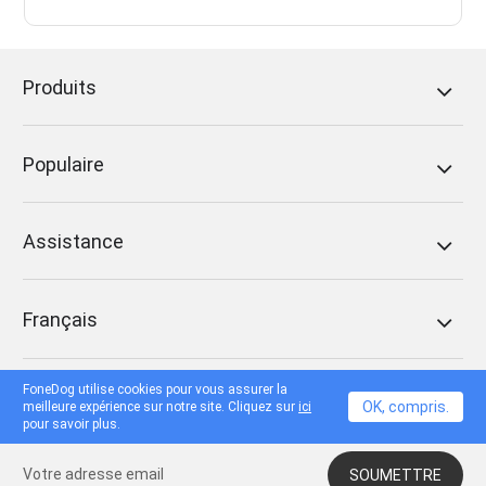
Produits
Populaire
Assistance
Français
FoneDog utilise cookies pour vous assurer la
OK, compris.
meilleure expérience sur notre site. Cliquez sur
ici
Recevez notre Newsletter
pour savoir plus.
SOUMETTRE