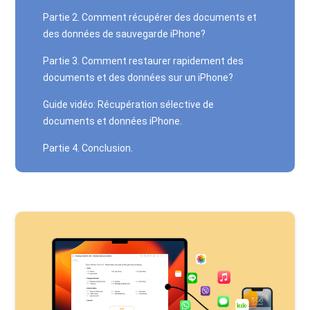
Partie 2. Comment récupérer des documents et
des données de sauvegarde iPhone?
Partie 3. Comment restaurer rapidement des
documents et des données sur un iPhone?
Guide vidéo: Récupération sélective de
documents et données iPhone.
Partie 4. Conclusion.