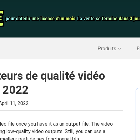
auration de
Convertisseur 
€
€
pour obtenir une licence d'un mois
pour obtenir une licence d'un mois
La vente se termine dans 3 jou
La vente se termine dans 3 jou
Enregistreur d
Nettoyer Mac
>>
Récupérer les données supprimées
>>
Produits
B
eurs de qualité vidéo
en 2022
April 11, 2022
deo file once you have it as an output file. The video
g low-quality video outputs. Still, you can use a
 meilleur parti de ses fonctionnalités.