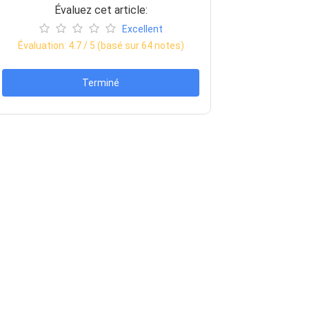
Évaluez cet article:
Excellent
Évaluation:
4.7
/ 5 (basé sur
64
notes)
Terminé