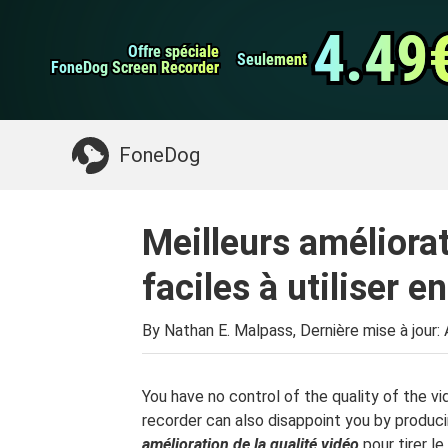
Sauvegarde et rest
Transfert de WhatsApp
données Android
4.49
4.49
Offre spéciale
Offre spéciale
Nettoyeur d'iPhone
Seulement
Seulement
FoneDog Screen Recorder
FoneDog Screen Recorder
Quelque chose dont vous pourriez avoir besoin:
FoneDog
Meilleurs améliorat
faciles à utiliser 
By Nathan E. Malpass, Dernière mise à jour:
You have no control of the quality of the vi
recorder can also disappoint you by producin
amélioration de la qualité vidéo
pour tirer le