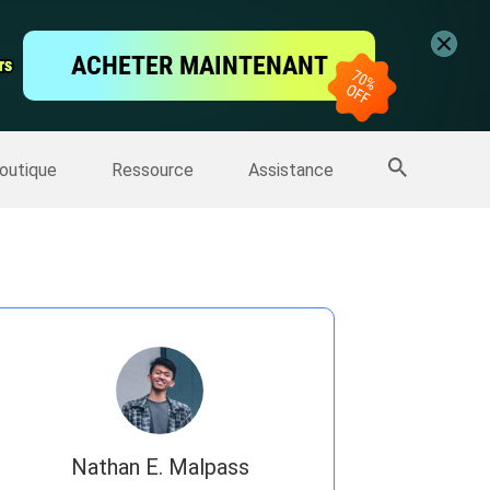
vidéo
ACHETER MAINTENANT
rs
rs
'écran
Sauvegarde IPhone
>>
Plus de produits
outique
Ressource
Assistance
Nathan E. Malpass