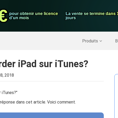
auration de
Convertisseur 
€
€
pour obtenir une licence
pour obtenir une licence
La vente se termine dans 
La vente se termine dans 
Enregistreur d
d'un mois
d'un mois
jours
jours
Nettoyer Mac
>>
Récupérer les données supprimées
>>
Produits
B
er iPad sur iTunes?
 8, 2018
 iTunes?"
 réponse dans cet article. Voici comment.