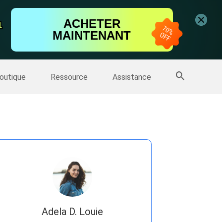
vidéo
ACHETER
1
1
'écran
MAINTENANT
Sauvegarde IPhone
>>
Plus de produits
outique
Ressource
Assistance
Adela D. Louie