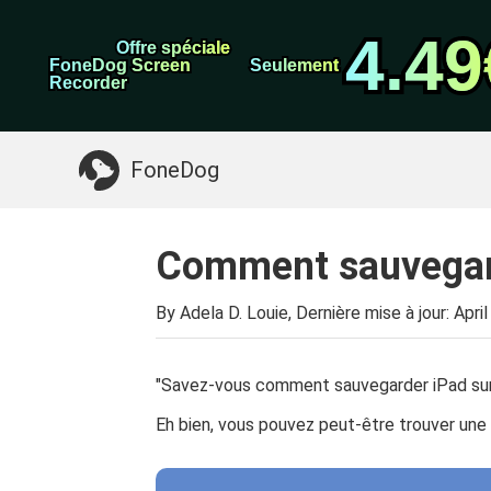
Sauvegarde et rest
Transfert de WhatsApp
données Android
4.49
4.49
Offre spéciale
Offre spéciale
Nettoyeur d'iPhone
FoneDog Screen
FoneDog Screen
Seulement
Seulement
Recorder
Recorder
Quelque chose dont vous pourriez avoir besoin:
FoneDog
Comment sauvegard
By Adela D. Louie, Dernière mise à jour:
April
"Savez-vous comment sauvegarder iPad sur
Eh bien, vous pouvez peut-être trouver une