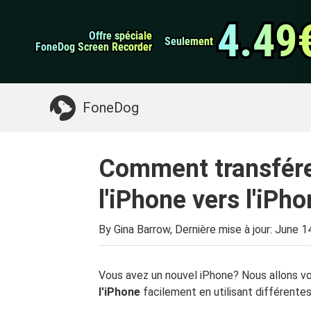
Sauvegarde et rest
Transfert de WhatsApp
données Android
4.49
4.49
Offre spéciale
Offre spéciale
Nettoyeur d'iPhone
Seulement
Seulement
FoneDog Screen Recorder
FoneDog Screen Recorder
Quelque chose dont vous pourriez avoir besoin:
FoneDog
Comment transfére
l'iPhone vers l'iPh
By Gina Barrow, Dernière mise à jour:
June 1
Vous avez un nouvel iPhone? Nous allons v
l'iPhone
facilement en utilisant différentes