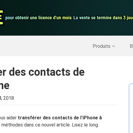
auration de
Convertisseur 
€
€
pour obtenir une licence d'un mois
pour obtenir une licence d'un mois
La vente se termine dans 3 jou
La vente se termine dans 3 jou
Enregistreur d
Nettoyer Mac
>>
Récupérer les données supprimées
>>
Produits
B
r des contacts de
one
4, 2018
ous aider
transférer des contacts de l'iPhone à
 méthodes dans ce nouvel article. Lisez le long.