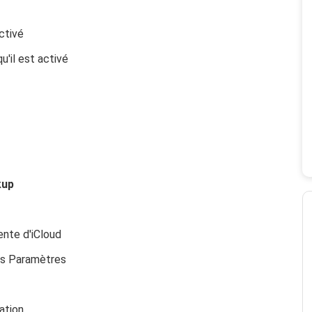
ctivé
'il est activé
kup
ente d'iCloud
ans Paramètres
ation