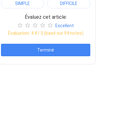
SIMPLE
DIFFICILE
Évaluez cet article:
Excellent
Évaluation:
4.4
/ 5 (basé sur
94
notes)
Terminé