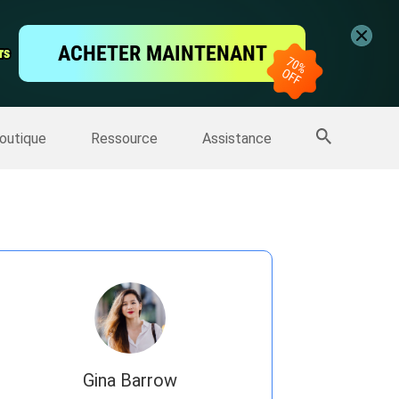
vidéo
ACHETER MAINTENANT
rs
rs
'écran
Sauvegarde IPhone
>>
Plus de produits
outique
Ressource
Assistance
Gina Barrow