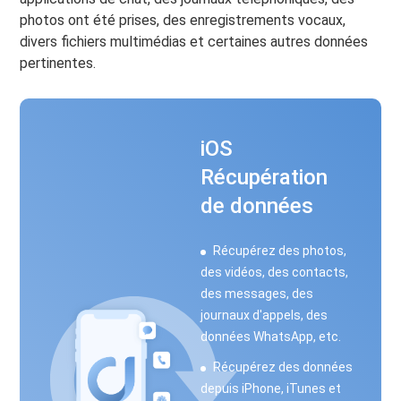
photos ont été prises, des enregistrements vocaux,
divers fichiers multimédias et certaines autres données
pertinentes.
iOS
Récupération
de données
Récupérez des photos,
des vidéos, des contacts,
des messages, des
journaux d'appels, des
données WhatsApp, etc.
Récupérez des données
depuis iPhone, iTunes et