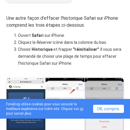
Une autre façon d'effacer l'historique Safari sur iPhone
comprend les trois étapes ci-dessous:
Ouvert
Safari
sur iPhone.
Cliquez
le
Réserver
icône
dans la colonne du bas.
Choisir
Historique
et frapper
"réinitialiser"
. Il vous sera
demandé de choisir une plage de temps pour effacer
l'historique Safari sur iPhone.
FoneDog utilise cookies pour vous assurer la
OK, compris.
meilleure expérience sur notre site. Cliquez sur
ici
pour savoir plus.