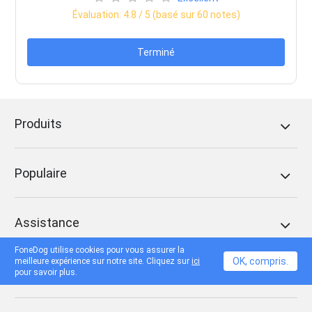
Évaluation:
4.8
/ 5 (basé sur
60
notes)
Terminé
Produits
Populaire
Assistance
FoneDog utilise cookies pour vous assurer la
OK, compris.
meilleure expérience sur notre site. Cliquez sur
ici
Français
pour savoir plus.