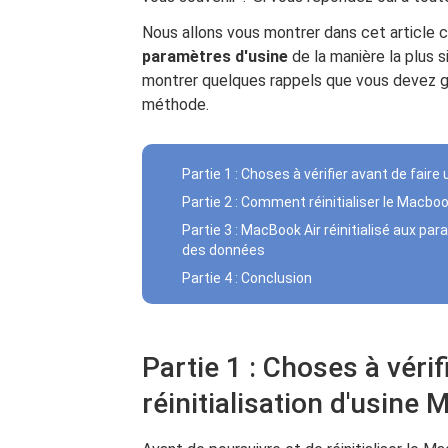
Nous allons vous montrer dans cet articl
paramètres d'usine
de la manière la plus
montrer quelques rappels que vous devez ga
méthode.
Partie 1 : Choses à vérifier avant de faire
Partie 2 : Comment réinitialiser le Macbo
Partie 3 : MacBook Air réinitialisé aux par
des données
Partie 4 : Conclusion
Partie 1 : Choses à vérif
réinitialisation d'usine