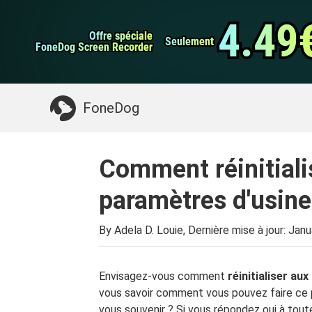
Sauvegarde et rest
Transfert de WhatsApp
données Android
4.49
4.49
Offre spéciale
Offre spéciale
Nettoyeur d'iPhone
Seulement
Seulement
FoneDog Screen Recorder
FoneDog Screen Recorder
Quelque chose dont vous pourriez avoir besoin:
FoneDog
Comment réinitiali
paramètres d'usine
By Adela D. Louie, Dernière mise à jour:
Janu
Envisagez-vous comment
réinitialiser a
vous savoir comment vous pouvez faire ce 
vous souvenir ? Si vous répondez oui à tout