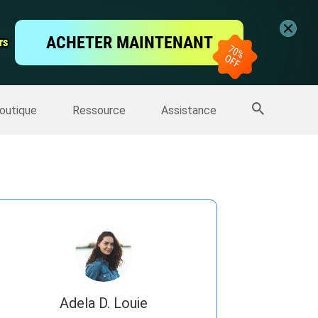
vidéo
ACHETER MAINTENANT
rs
rs
'écran
Sauvegarde IPhone
>>
Plus de produits
outique
Ressource
Assistance
Adela D. Louie