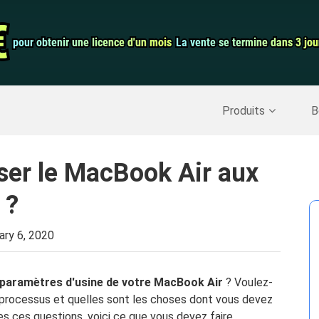
auration de
Convertisseur 
€
€
pour obtenir une licence d'un mois
pour obtenir une licence d'un mois
La vente se termine dans 3 jou
La vente se termine dans 3 jou
Enregistreur d
Nettoyer Mac
>>
Récupérer les données supprimées
>>
Produits
B
ser le MacBook Air aux
 ?
ary 6, 2020
ux paramètres d'usine de votre MacBook Air
? Voulez-
processus et quelles sont les choses dont vous devez
es ces questions, voici ce que vous devez faire.