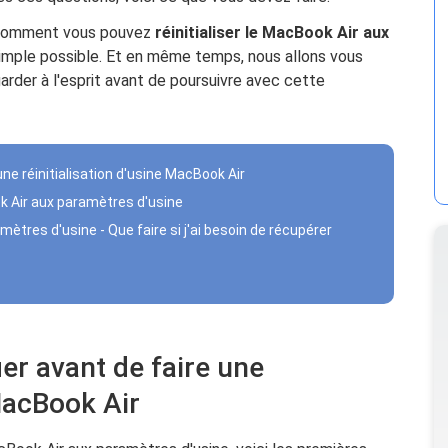
e comment vous pouvez
réinitialiser le MacBook Air aux
 simple possible. Et en même temps, nous allons vous
rder à l'esprit avant de poursuivre avec cette
 une réinitialisation d'usine MacBook Air
ok Air aux paramètres d'usine
amètres d'usine - Que faire si j'ai besoin de récupérer
ier avant de faire une
 MacBook Air