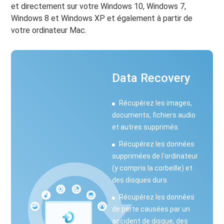
et directement sur votre Windows 10, Windows 7,
Windows 8 et Windows XP et également à partir de
votre ordinateur Mac.
Data Recovery
Récupérez les images,
documents, fichiers audio
et autres supprimés.
Récupérez les données
supprimées de l'ordinateur
(y compris la corbeille) et
des disques durs.
Récupérez les données
de perte causées par un
accident de disque, des