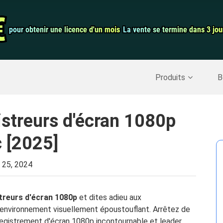
auration de
Convertisseur 
€
€
pour obtenir une licence d'un mois
pour obtenir une licence d'un mois
La vente se termine dans 3 jou
La vente se termine dans 3 jou
Enregistreur d
Nettoyer Mac
>>
Récupérer les données supprimées
>>
Produits
B
istreurs d'écran 1080p
 [2025]
 25, 2024
treurs d'écran 1080p
et dites adieu aux
n environnement visuellement époustouflant. Arrêtez de
nregistrement d'écran 1080p incontournable et leader.