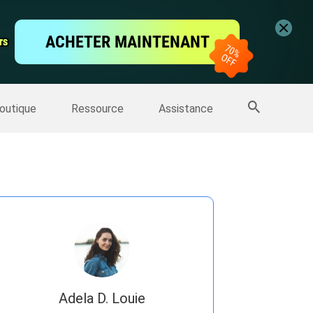
vidéo
ACHETER MAINTENANT
rs
rs
'écran
Sauvegarde IPhone
>>
Plus de produits
outique
Ressource
Assistance
Adela D. Louie