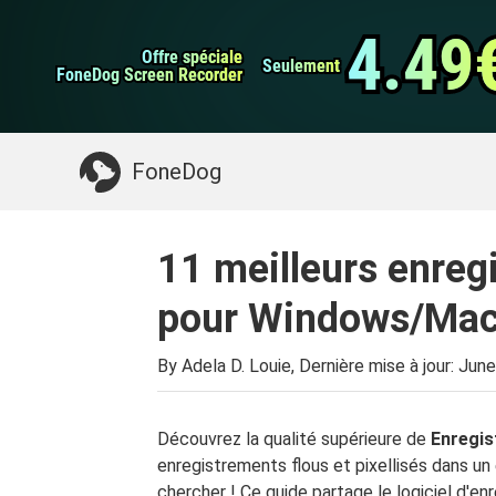
Sauvegarde et rest
Transfert de WhatsApp
données Android
4.49
4.49
Offre spéciale
Offre spéciale
Nettoyeur d'iPhone
Seulement
Seulement
FoneDog Screen Recorder
FoneDog Screen Recorder
Quelque chose dont vous pourriez avoir besoin:
FoneDog
11 meilleurs enreg
pour Windows/Mac
By Adela D. Louie, Dernière mise à jour:
June
Découvrez la qualité supérieure de
Enregis
enregistrements flous et pixellisés dans u
chercher ! Ce guide partage le logiciel d'e