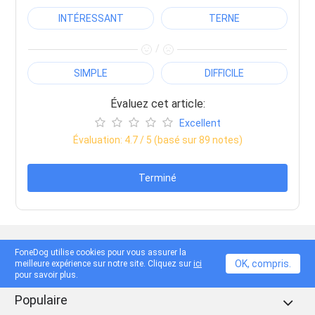
INTÉRESSANT
TERNE
/
SIMPLE
DIFFICILE
Évaluez cet article:
Excellent
Évaluation:
4.7
/ 5 (basé sur
89
notes)
Terminé
Produits
FoneDog utilise cookies pour vous assurer la
OK, compris.
meilleure expérience sur notre site. Cliquez sur
ici
pour savoir plus.
Populaire